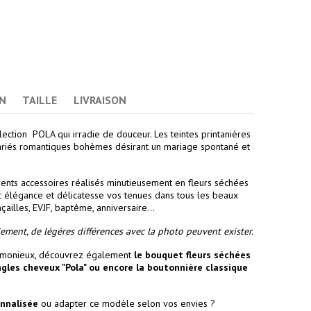
N
TAILLE
LIVRAISON
lection POLA qui irradie de douceur. Les teintes printanières
mariés romantiques bohèmes désirant un mariage spontané et
ents accessoires réalisés minutieusement en fleurs séchées
ec élégance et délicatesse vos tenues dans tous les beaux
ailles, EVJF, baptême, anniversaire...
ement, de légères différences avec la photo peuvent exister.
rmonieux, découvrez également
le
bouquet fleurs séchées
ngles cheveux "Pola"
ou encore la
boutonnière classique
onnalisée
ou adapter ce modèle selon vos envies ?