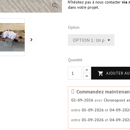
N'hésitez pas à nous contacter
via 

dans votre projet.
Option

Quantité

AJOUTER AU
Commandez maintenant p
02-09-2026
avec
Chronopost en
entre
03-09-2026
et
04-09-202
entre
03-09-2026
et
04-09-202