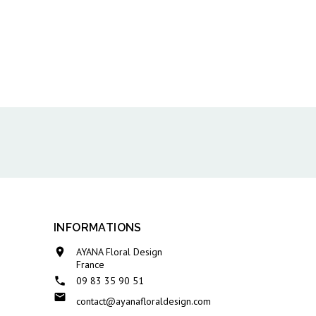
ix
INFORMATIONS

AYANA Floral Design
France

09 83 35 90 51

contact@ayanafloraldesign.com