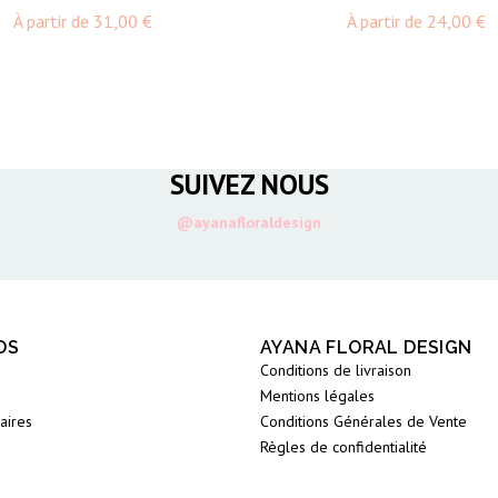
Prix
Pr
À partir de
31,00 €
À partir de
24,00 €
SUIVEZ NOUS
@ayanafloraldesign
OS
AYANA FLORAL DESIGN
Conditions de livraison
Mentions légales
aires
Conditions Générales de Vente
Règles de confidentialité