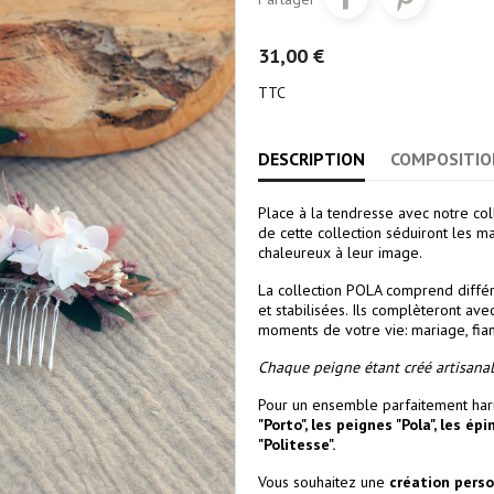
31,00 €
TTC
DESCRIPTION
COMPOSITIO
Place à la tendresse avec notre col
de cette collection séduiront les 
chaleureux à leur image.
La collection POLA comprend différ
et stabilisées. Ils complèteront av
moments de votre vie: mariage, fianç
Chaque peigne étant créé artisanal
Pour un ensemble parfaitement ha
"Porto"
, les
peignes "Pola"
, les
épi
"Politesse"
.
Vous souhaitez une
création pers