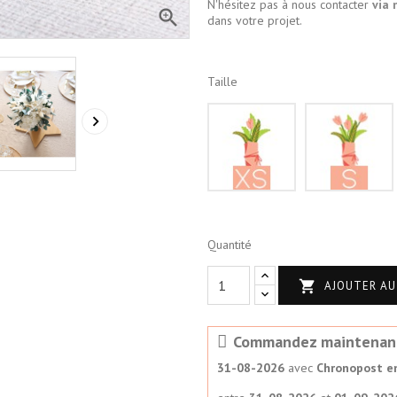
N'hésitez pas à nous contacter
via 

dans votre projet.
Taille
XS

Quantité

AJOUTER AU
Commandez maintenant p
31-08-2026
avec
Chronopost en