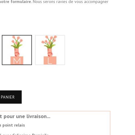
notre formulaire
.
Nous serons ravies de vous accompagner
S
M
L
 PANIER
our une livraison...
 point relais