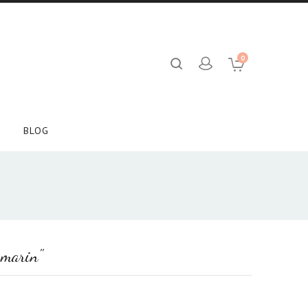
0
BLOG
rmarin"