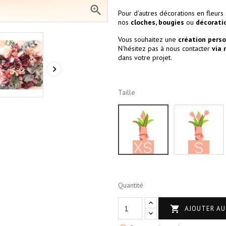

Pour d'autres décorations en fleurs 
nos
cloches
,
bougies
ou
décorati
Vous souhaitez une
création pers
N'hésitez pas à nous contacter
via 
dans votre projet.

Taille
XS
Quantité

AJOUTER AU