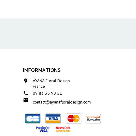
INFORMATIONS

AYANA Floral Design
France

09 83 35 90 51

contact@ayanafloraldesign.com