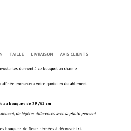
(2 avis)
N
TAILLE
LIVRAISON
AVIS CLIENTS
envoutantes donnent à ce bouquet un charme
t raffinée enchantera votre quotidien durablement.
t au bouquet de 29 /31 cm
alement, de légères différences avec la photo peuvent
tres bouquets de fleurs séchées à découvrir
ici.