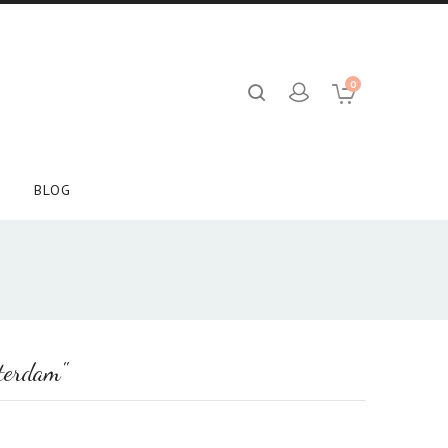
0
BLOG
terdam"