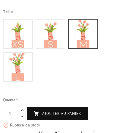
Taille
XS
S
M
L
Quantité

AJOUTER AU PANIER

Rupture de stock