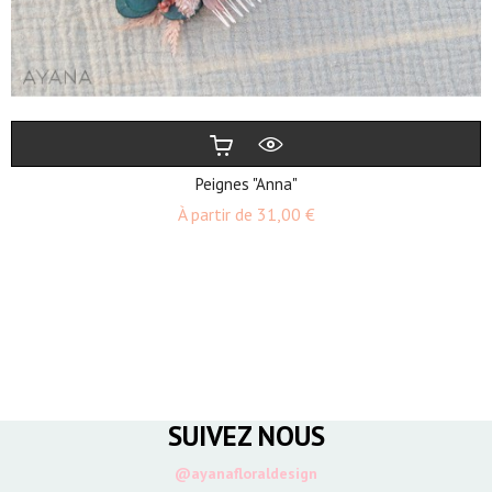
Peignes "Anna"
Prix
À partir de
31,00 €
SUIVEZ NOUS
@ayanafloraldesign