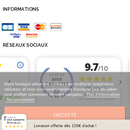
INFORMATIONS

RÉSEAUX SOCIAUX

Notre boutique utilise des cookies pour améliorer lexpérience
utilisateur et nous vous recommandons d'accepter leur utilisation
pour profiter pleinement de votre navigation.
Plus d'informations
Personnalisation
J'ACCEPTE
Marchand approuvé par la Société des Avis Garantis,
cliquez ici pour vérifier
.
9.7
/10 (695 avis)
Livraison offerte dès 150€ d’achat !
★★★★★
*}